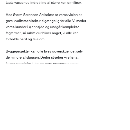
tagterrasser og indretning af større kontormiljøer.
Hos Storm Sørensen Arkitekter er vores vision at
gøre kvalitetsarkitektur tilgængelig for alle. Vi møder
vores kunder i øjenhøjde og undgår komplekse
fagtermer, så arkitektur bliver noget, vi alle kan
forholde os til og tale om.
Byggeprojekter kan ofte føles uoverskuelige, selv
de mindre af slagsen. Derfor stræber vi efter at
fjerne kompleksiteten og gøre processen mere
forståelig, så vi kan fokusere på de fine detaljer, der
skaber værdi for vores kunder.
Vi arbejder altid med fokus på grønne og
bæredygtige løsninger, en vidensbaseret tilgang til
byggeri og en designpalette inspireret af klassisk
nordisk æstetik.