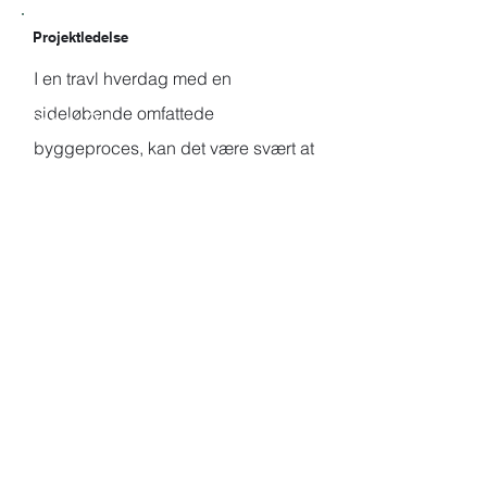
Projektledelse
I en travl hverdag med en
sideløbende omfattede
Fase 04
byggeproces, kan det være svært at
Fase 03
finde tid til at følge denne så tæt,
som det ofte kræver. I mange
tilfælde stiller fagpersonerne store
krav til konstant tilstedeværelse
med spørgsmål til praktiske
stillingstagener, som kan omhandle
placering af elinstallationer,
kloakering eller levering af
materialer mv.