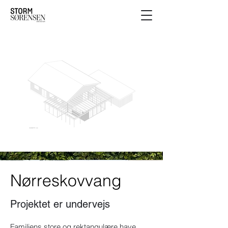
Nørreskovvang
Projektet er undervejs
Familiens store og rektangulære have